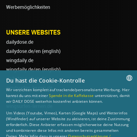
Werbemöglichkeiten
UNSERE WEBSITES
dailydose.de
dailydose.de/en
(english)
wingdaily.de
wingdaily.de/en
(english)
dailydose-shop.de
Du hast die Cookie-Kontrolle
windsurfen-lernen.de
Wir verzichten komplett auf trackende/personalisierte Werbung. Hier
GERMAN
kannst du uns mit einer
Spende in die Kaffekasse
unterstützen, damit
wellenreiten-lernen.de
wir DAILY DOSE weiterhin kostenfrei anbieten können.
ENGLISH
wingsurfen-lernen.de
Um Videos (Youtube, Vimeo), Karten (Google Maps) und Wetterinfos
surfen-lernen.de
(Windfinder) auf unserer Website zu aktivieren, ist deine Zustimmung
foilsurfen.de
erforderlich. Diese Anbieter erfassen möglicherweise deine Nutzung
und kombinieren diese Infos mit anderen bereits gesammelten
sup-basics.de
Daten. Mehr Infos dazu in unserer
Datenschutzerklärung /