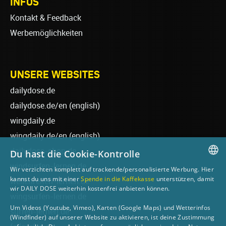
INFOS
Kontakt & Feedback
Werbemöglichkeiten
UNSERE WEBSITES
dailydose.de
dailydose.de/en
(english)
wingdaily.de
wingdaily.de/en
(english)
dailydose-shop.de
Du hast die Cookie-Kontrolle
windsurfen-lernen.de
Wir verzichten komplett auf trackende/personalisierte Werbung. Hier
GERMAN
kannst du uns mit einer
Spende in die Kaffekasse
unterstützen, damit
wellenreiten-lernen.de
wir DAILY DOSE weiterhin kostenfrei anbieten können.
ENGLISH
wingsurfen-lernen.de
Um Videos (Youtube, Vimeo), Karten (Google Maps) und Wetterinfos
surfen-lernen.de
(Windfinder) auf unserer Website zu aktivieren, ist deine Zustimmung