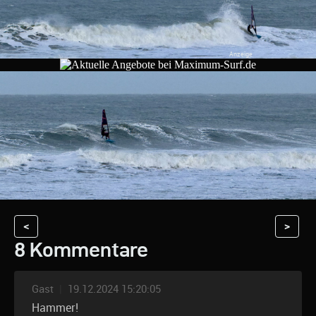
<
>
8 Kommentare
Gast
|
19.12.2024 15:20:05
Hammer!