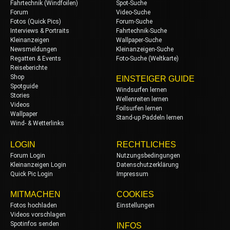
Fahrtechnik (Windfoilen)
Spot-Suche
Forum
Video-Suche
Fotos (Quick Pics)
Forum-Suche
Interviews & Portraits
Fahrtechnik-Suche
Kleinanzeigen
Wallpaper-Suche
Newsmeldungen
Kleinanzeigen-Suche
Regatten & Events
Foto-Suche (Weltkarte)
Reiseberichte
Shop
EINSTEIGER GUIDE
Spotguide
Windsurfen lernen
Stories
Wellenreiten lernen
Videos
Foilsurfen lernen
Wallpaper
Stand-up Paddeln lernen
Wind- & Wetterlinks
LOGIN
RECHTLICHES
Forum Login
Nutzungsbedingungen
Kleinanzeigen Login
Datenschutzerklärung
Quick Pic Login
Impressum
MITMACHEN
COOKIES
Fotos hochladen
Einstellungen
Videos vorschlagen
Spotinfos senden
INFOS