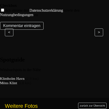
Checkbox
Ich stimme der
Datenschutzerklärung
sowie den
Nutzungbedingungen
zu
<
>
Spotguide
Windsurfspots in der Nähe
Klintholm Havn
(2.9 km)
Möns Klint
(5.8 km)
Weitere Fotos
zurück zur Übersicht