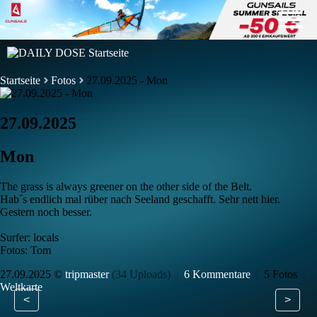
Startseite
Fotos
27.09.2025 - Mon
27.09.2025
Mon
The grass is always greener on the other side of the Belt.
Hab´s endlich mal rüber nach Seeland geschafft. Sehr nett hier.
Gestern noch besser.
Surfer: locals
Fotos: Tom
27.09.2025 ©
tripmaster
(34 Uploads)
|
6 Kommentare
|
5 Fotos
|
Weltkarte
<
>