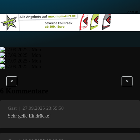
<
>
6 Kommentare
Gast
|
27.09.2025 23:55:50
Sehr geile Eindrücke!