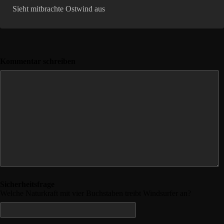
Sieht mitbrachte Ostwind aus
Kommentar schreiben
Sicherheitsfrage
Welche Naturkraft mit vier Buchstaben treibt Windsurfer an?