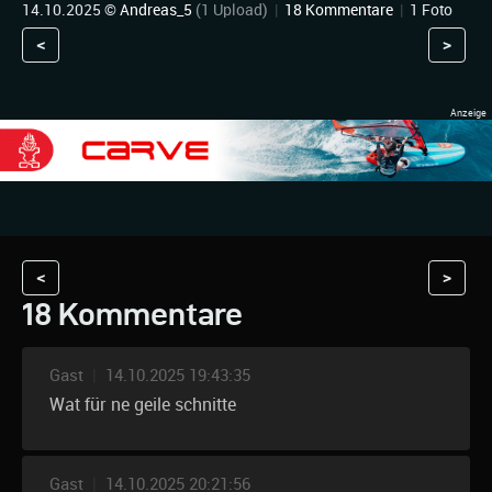
14.10.2025 ©
Andreas_5
(1 Upload)
|
18 Kommentare
|
1 Foto
<
>
<
>
18 Kommentare
Gast
|
14.10.2025 19:43:35
Wat für ne geile schnitte
Gast
|
14.10.2025 20:21:56