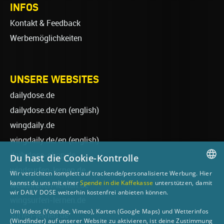
INFOS
Kontakt & Feedback
Werbemöglichkeiten
UNSERE WEBSITES
dailydose.de
dailydose.de/en
(english)
wingdaily.de
wingdaily.de/en
(english)
dailydose-shop.de
Du hast die Cookie-Kontrolle
windsurfen-lernen.de
Wir verzichten komplett auf trackende/personalisierte Werbung. Hier
GERMAN
kannst du uns mit einer
Spende in die Kaffekasse
unterstützen, damit
wellenreiten-lernen.de
wir DAILY DOSE weiterhin kostenfrei anbieten können.
ENGLISH
wingsurfen-lernen.de
Um Videos (Youtube, Vimeo), Karten (Google Maps) und Wetterinfos
surfen-lernen.de
(Windfinder) auf unserer Website zu aktivieren, ist deine Zustimmung