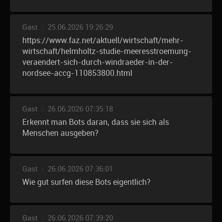
Gast
|
25.06.2026 19:26:29
https://www.faz.net/aktuell/wirtschaft/mehr-
wirtschaft/helmholtz-studie-meeresstroemung-
veraendert-sich-durch-windraeder-in-der-
nordsee-accg-110853800.html
Gast
|
26.06.2026 07:35:18
Erkennt man Bots daran, dass sie sich als
Menschen ausgeben?
Gast
|
26.06.2026 07:36:01
Wie gut surfen diese Bots eigentlich?
Gast
|
26.06.2026 07:39:20