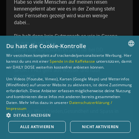
Habe so viele Menschen auf meinen reisen
kennengelernt aber wie es in der Zeitung steht
oder Fernsehen gezeigt wird waren wenige
dabei...
Bin halt dann kein Gutmensch,so wie in Corona,
da war ich ein Nazi..
Du hast die Cookie-Kontrolle
Denkt mal nach,wann es auch hir bei DD
Wir verzichten komplett auf trackende/personalisierte Werbung. Hier
begonnen hat?
GERMAN
kannst du uns mit einer
Spende in die Kaffekasse
unterstützen, damit
wir DAILY DOSE weiterhin kostenfrei anbieten können.
SPORT FREI geht aus Wasser und habt
ENGLISH
RESPEKT..
Um Videos (Youtube, Vimeo), Karten (Google Maps) und Wetterinfos
(Windfinder) auf unserer Website zu aktivieren, ist deine Zustimmung
Ich bedanke mich bei vielen netten Windsurfer {
erforderlich. Diese Anbieter erfassen möglicherweise deine Nutzung
und kombinieren diese Infos mit anderen bereits gesammelten
Ja a Mädels) der letztenJahre für eine Gute Zeit...
Daten. Mehr Infos dazu in unserer
Datenschutzerklärung /
Impressum
Allen vui Wind,Frieden,Gesundheit und Spass in
DETAILS ANZEIGEN
der Zukunft
ALLE AKTIVIEREN
NICHT AKTIVIEREN