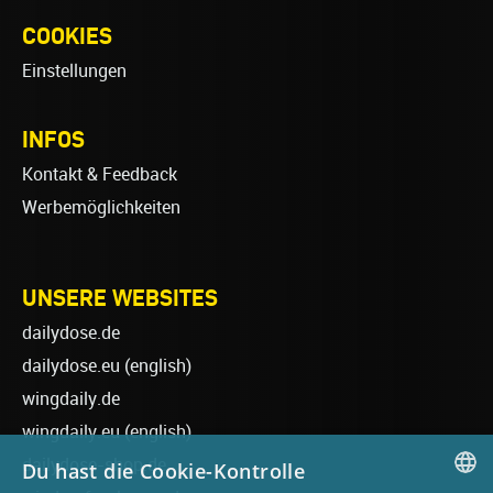
COOKIES
Einstellungen
INFOS
Kontakt & Feedback
Werbemöglichkeiten
UNSERE WEBSITES
dailydose.de
dailydose.eu
(english)
wingdaily.de
wingdaily.eu
(english)
dailydose-shop.de
Du hast die Cookie-Kontrolle