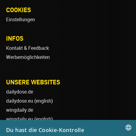
COOKIES
Einstellungen
INFOS
Kontakt & Feedback
Werbemöglichkeiten
UNSERE WEBSITES
dailydose.de
dailydose.eu
(english)
wingdaily.de
wingdaily.eu
(english)
dailydose-shop.de
Du hast die Cookie-Kontrolle