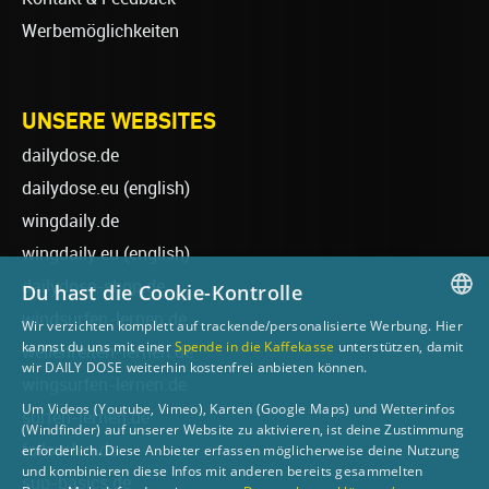
Werbemöglichkeiten
UNSERE WEBSITES
dailydose.de
dailydose.eu
(english)
wingdaily.de
wingdaily.eu
(english)
dailydose-shop.de
Du hast die Cookie-Kontrolle
windsurfen-lernen.de
Wir verzichten komplett auf trackende/personalisierte Werbung. Hier
GERMAN
kannst du uns mit einer
Spende in die Kaffekasse
unterstützen, damit
wellenreiten-lernen.de
wir DAILY DOSE weiterhin kostenfrei anbieten können.
ENGLISH
wingsurfen-lernen.de
Um Videos (Youtube, Vimeo), Karten (Google Maps) und Wetterinfos
surfen-lernen.de
(Windfinder) auf unserer Website zu aktivieren, ist deine Zustimmung
foilsurfen.de
erforderlich. Diese Anbieter erfassen möglicherweise deine Nutzung
und kombinieren diese Infos mit anderen bereits gesammelten
sup-basics.de