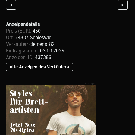
<
>
Anzeigendetails
Preis (EUR):
450
Ort:
24837 Schleswig
Verkäufer:
clemens_82
Eintragsdatum:
03.09.2025
Anzeigen-ID:
437386
alle Anzeigen des Verkäufers