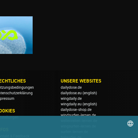
ECHTLICHES
UNSERE WEBSITES
tzungsbedingungen
dailydose.de
tenschutzerklärung
dailydose.eu
(english)
pressum
wingdaily.de
wingdaily.eu
(english)
dailydose-shop.de
OOKIES
windsurfen-lernen.de
nstellungen
wellenreiten-lernen.de
wingsurfen-lernen.de
NFOS
surfen-lernen.de
ntakt & Feedback
foilsurfen.de