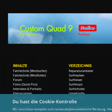
INHALTE
VERZEICHNIS
Fahrtechnik (Windsurfen)
Reparaturanbieter
Fahrtechnik (Windfoilen)
Surfmarken
Forum
Surfreisen
Fotos (Quick Pics)
Surfshops
Interviews & Portraits
Surfschulen
Kleinanzeigen
Unterkünfte
Newsmeldungen
Wetterlinks
Du hast die Cookie-Kontrolle
Regatten & Events
Reiseberichte
WELTKARTEN
Wir verzichten komplett auf trackende/personalisierte Werbung. Hie
Shop