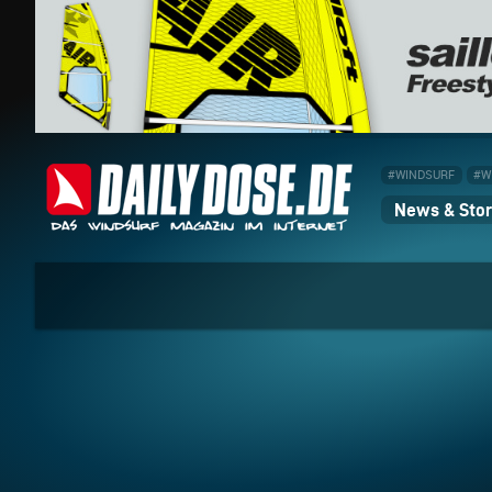
#WINDSURF
#W
News & Stor