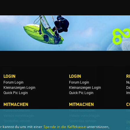
LOGIN
LOGIN
R
Forum Login
Forum Login
Nu
Kleinanzeigen Login
Kleinanzeigen Login
Da
Quick Pic Login
Quick Pic Login
Im
MITMACHEN
MITMACHEN
C
Fotos hochladen
Fotos hochladen
Ei
Videos vorschlagen
Videos vorschlagen
Spotinfos senden
Spotinfos senden
I
Fragen & Antworten
Fragen & Antworten
r kannst du uns mit einer
Spende in die Kaffekasse
unterstützen,
Ko