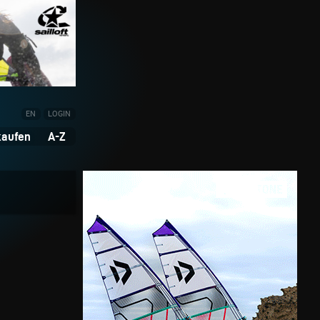
EN
LOGIN
kaufen
A-Z