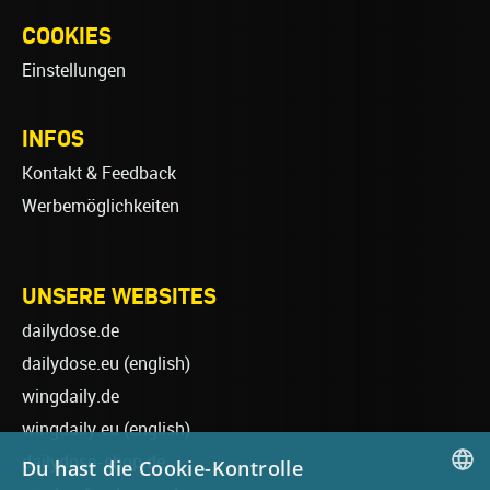
COOKIES
Einstellungen
INFOS
Kontakt & Feedback
Werbemöglichkeiten
UNSERE WEBSITES
dailydose.de
dailydose.eu
(english)
wingdaily.de
wingdaily.eu
(english)
dailydose-shop.de
Du hast die Cookie-Kontrolle