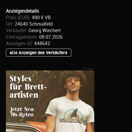
Anzeigendetails
Preis (EUR):
490 € VB
Ort:
24640 Schmalfeld
Verkäufer:
Georg Wiechert
Eintragsdatum:
08.07.2026
Anzeigen-ID:
448642
alle Anzeigen des Verkäufers