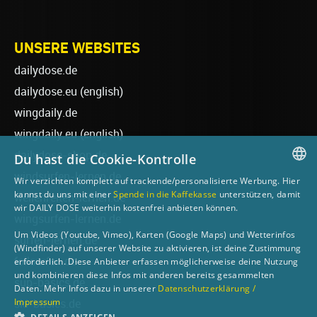
UNSERE WEBSITES
dailydose.de
dailydose.eu
(english)
wingdaily.de
wingdaily.eu
(english)
dailydose-shop.de
Du hast die Cookie-Kontrolle
windsurfen-lernen.de
Wir verzichten komplett auf trackende/personalisierte Werbung. Hier
GERMAN
kannst du uns mit einer
Spende in die Kaffekasse
unterstützen, damit
wellenreiten-lernen.de
wir DAILY DOSE weiterhin kostenfrei anbieten können.
ENGLISH
wingsurfen-lernen.de
Um Videos (Youtube, Vimeo), Karten (Google Maps) und Wetterinfos
surfen-lernen.de
(Windfinder) auf unserer Website zu aktivieren, ist deine Zustimmung
foilsurfen.de
erforderlich. Diese Anbieter erfassen möglicherweise deine Nutzung
und kombinieren diese Infos mit anderen bereits gesammelten
sup-basics.de
Daten. Mehr Infos dazu in unserer
Datenschutzerklärung /
Impressum
ski-basics.de