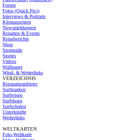
Forum
Fotos (Quick Pics)
Interviews & Portraits
Kleinanzeigen
Newsmeldungen
Regatten & Events
Reiseberichte
Shop
Spotguide
Stories
Videos
Wallpaper
Wind- & Wetterlinks
VERZEICHNIS
Reparaturanbieter
Surfmarken
Surfreisen
Surfshops
Surfschulen
Unterkünfte
Wetterlinks
WELTKARTEN
Foto-Weltkarte