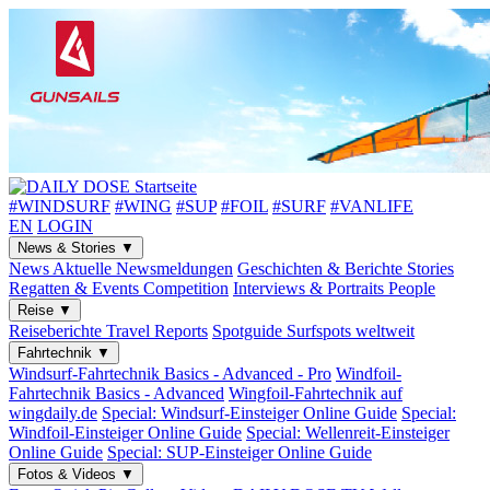
#WINDSURF
#WING
#SUP
#FOIL
#SURF
#VANLIFE
EN
LOGIN
News & Stories
▼
News
Aktuelle Newsmeldungen
Geschichten & Berichte
Stories
Regatten & Events
Competition
Interviews & Portraits
People
Reise
▼
Reiseberichte
Travel Reports
Spotguide
Surfspots weltweit
Fahrtechnik
▼
Windsurf-Fahrtechnik
Basics - Advanced - Pro
Windfoil-
Fahrtechnik
Basics - Advanced
Wingfoil-Fahrtechnik
auf
wingdaily.de
Special: Windsurf-Einsteiger
Online Guide
Special:
Windfoil-Einsteiger
Online Guide
Special: Wellenreit-Einsteiger
Online Guide
Special: SUP-Einsteiger
Online Guide
Fotos & Videos
▼