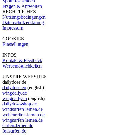
Spotinfos senden
Fragen & Antworten
RECHTLICHES
Nutzungsbedingungen
Datenschutzerklärung
Impressum
COOKIES
Einstellungen
INFOS
Kontakt & Feedback
Werbemöglichkeiten
UNSERE WEBSITES
dailydose.de
dailydose.eu
(english)
wingdaily.de
wingdaily.eu
(english)
dailydose-shop.de
windsurfen-lernen.de
wellenreiten-lernen.de
wingsurfen-lernen.de
surfen-lernen.de
foilsurfen.de