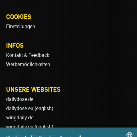
COOKIES
Einstellungen
INFOS
Kontakt & Feedback
Werbemöglichkeiten
UNSERE WEBSITES
dailydose.de
dailydose.eu
(english)
wingdaily.de
wingdaily.eu
(english)
dailydose-shop.de