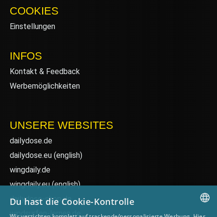
COOKIES
Einstellungen
INFOS
Kontakt & Feedback
Werbemöglichkeiten
UNSERE WEBSITES
dailydose.de
dailydose.eu
(english)
wingdaily.de
wingdaily.eu
(english)
dailydose-shop.de
Du hast die Cookie-Kontrolle
windsurfen-lernen.de
Wir verzichten komplett auf trackende/personalisierte Werbung. Hier