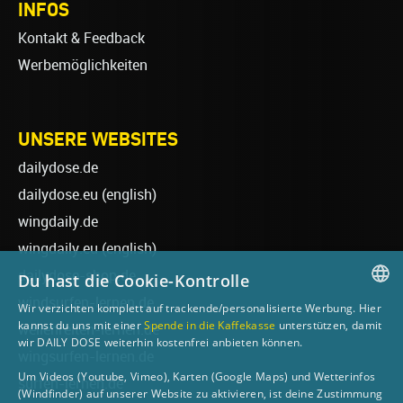
INFOS
Kontakt & Feedback
Werbemöglichkeiten
UNSERE WEBSITES
dailydose.de
dailydose.eu
(english)
wingdaily.de
wingdaily.eu
(english)
dailydose-shop.de
Du hast die Cookie-Kontrolle
windsurfen-lernen.de
Wir verzichten komplett auf trackende/personalisierte Werbung. Hier
GERMAN
kannst du uns mit einer
Spende in die Kaffekasse
unterstützen, damit
wellenreiten-lernen.de
wir DAILY DOSE weiterhin kostenfrei anbieten können.
ENGLISH
wingsurfen-lernen.de
Um Videos (Youtube, Vimeo), Karten (Google Maps) und Wetterinfos
surfen-lernen.de
(Windfinder) auf unserer Website zu aktivieren, ist deine Zustimmung