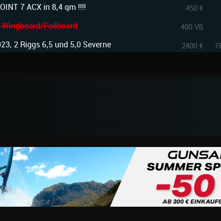
OINT 7 ACX in 8,4 qm !!!!
450 €
L Wingboard/Foilboard
400 VB
3, 2 Riggs 6,5 und 5,0 Severne
2400 €
7