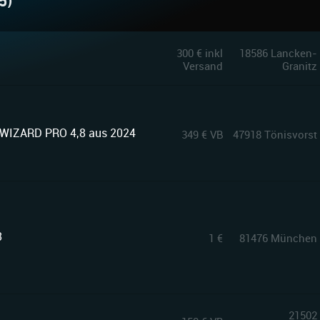
5)
300 € inkl
18586 Lancken-
Versand
Granitz
 WIZARD PRO 4,8 aus 2024
349 € VB
47918 Tönisvorst
3
1 €
81476 München
21502