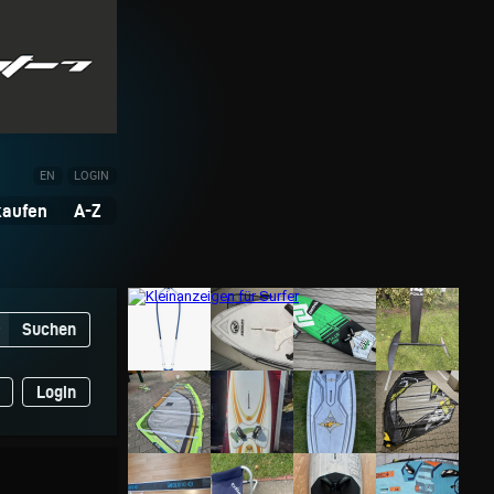
EN
LOGIN
kaufen
A-Z
Suchen
▼
Login