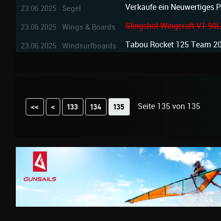
Verkaufe ein Neuwertiges P
23.06.2025 Segel
Slingshot Wingcraft V1 90
23.06.2025 Wings & Boards
Tabou Rocket 125 Team 202
23.06.2025 Windsurfboards
Seite 135 von 135
<<
<
133
134
135