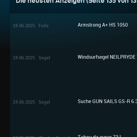
Die neusten Anzeigen (Seite 135 von 13
Armstrong A+ HS 1050
24.06.2025 Foils
Windsurfsegel NEILPRYDE
24.06.2025 Segel
Suche GUN SAILS GS-R 6.
24.06.2025 Segel