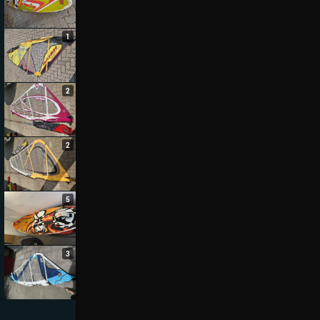
1
2
2
5
3