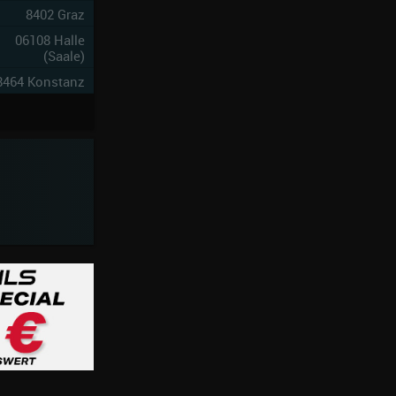
8402 Graz
10
06108 Halle
5
(Saale)
8464 Konstanz
4