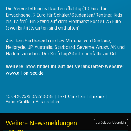
Die Veranstaltung ist kostenpflichtig (10 Euro für
Erwachsene, 7 Euro für Schüler/Studenten/Rentner, Kids
bis 12 frei). Ein Stand auf dem Flohmarkt kostet 25 Euro
(zwei Eintrittskarten sind enthalten).
Aus dem Surfbereich gibt es Material von Duotone,
Neilpryde, JP Australia, Starboard, Severne, Airush, AK und
Harlem zu sehen. Der Surfshop24 ist ebenfalls vor Ort.
Weitere Infos findet ihr auf der Veranstalter-Website:
www.all-on-sea.de
15.04.2025 © DAILY DOSE
|
Text:
Christian Tillmanns
|
Fotos/Grafiken: Veranstalter
Weitere Newsmeldungen
zurück zur Übersicht
22.04.2025