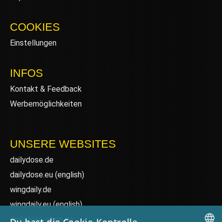
COOKIES
Einstellungen
INFOS
Kontakt & Feedback
Werbemöglichkeiten
UNSERE WEBSITES
dailydose.de
dailydose.eu
(english)
wingdaily.de
wingdaily.eu
(english)
dailydose-shop.de