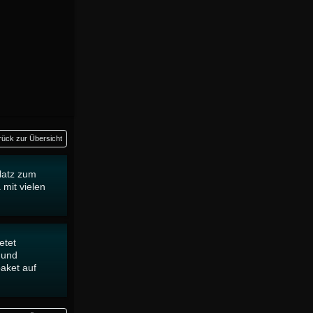
rück zur Übersicht
platz zum
 mit vielen
etet
r und
paket auf