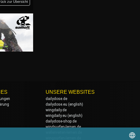
rück zur Übersicht
HES
UNSERE WEBSITES
ungen
dailydose.de
ärung
dailydose.eu
(english)
wingdaily.de
wingdaily.eu
(english)
dailydose-shop.de
windsurfen-lernen.de
wellenreiten-lernen.de
wingsurfen-lernen.de