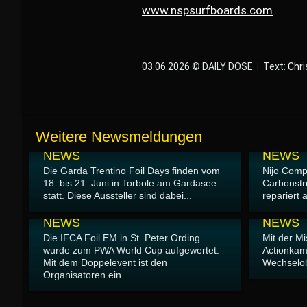
www.nspsurfboards.com
03.06.2026 © DAILY DOSE
|
Text:
Chri
Weitere Newsmeldungen
06.06.2026
05.06.2026
NEWS
NEWS
Die Garda Trentino Foil Days finden vom
Nijo Compo
18. bis 21. Juni in Torbole am Gardasee
Carbonstr
statt. Diese Aussteller sind dabei...
repariert a
01.06.2026
01.06.2026
NEWS
NEWS
Die IFCA Foil EM in St. Peter Ording
Mit der M
wurde zum PWA World Cup aufgewertet.
Actionkam
Mit dem Doppelevent ist den
Wechselob
Organisatoren ein...