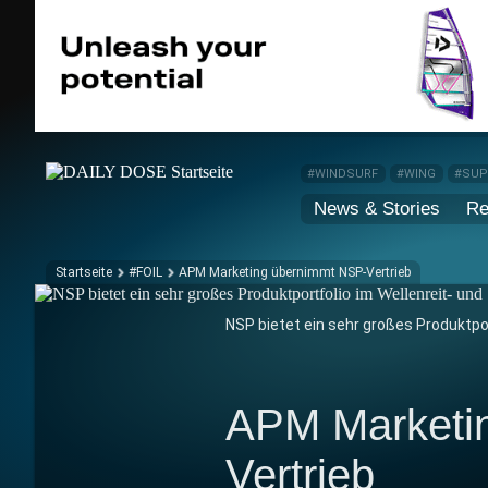
#WINDSURF
#WING
#SU
News & Stories
Re
Startseite
#FOIL
APM Marketing übernimmt NSP-Vertrieb
NSP bietet ein sehr großes Produktpor
APM Marketi
Vertrieb