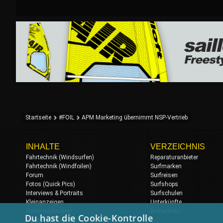
Startseite
#FOIL
APM Marketing übernimmt NSP-Vertrieb
INHALTE
VERZEICHNIS
Fahrtechnik (Windsurfen)
Reparaturanbieter
Fahrtechnik (Windfoilen)
Surfmarken
Forum
Surfreisen
Fotos (Quick Pics)
Surfshops
Interviews & Portraits
Surfschulen
Kleinanzeigen
Unterkünfte
Newsmeldungen
Wetterlinks
Du hast die Cookie-Kontrolle
Regatten & Events