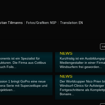
stian Tillmanns
|
Fotos/Grafiken: NSP
|
Translation:
EN
zu
04.06.2026
NEWS
nents ist ein Spezialist für
Kurzfristig ist ein Ausbildungs
ukturen. Die Firma aus Cottbus
Mediengestalter in einer Firma
uch Foils...
Windsurfern frei geworden...
30.05.2026
NEWS
ission 1 bringt GoPro eine neue
Der Worldcupper Nico Prien bi
era-Serie mit Superzeitlupe und
Windsurf-Clinics für Aufsteige
jektiven...
Fortgeschrittene als Komplett
Bonaire...