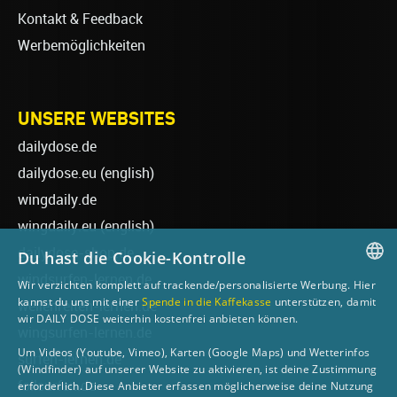
Kontakt & Feedback
Werbemöglichkeiten
UNSERE WEBSITES
dailydose.de
dailydose.eu
(english)
wingdaily.de
wingdaily.eu
(english)
dailydose-shop.de
Du hast die Cookie-Kontrolle
windsurfen-lernen.de
Wir verzichten komplett auf trackende/personalisierte Werbung. Hier
GERMAN
kannst du uns mit einer
Spende in die Kaffekasse
unterstützen, damit
wellenreiten-lernen.de
wir DAILY DOSE weiterhin kostenfrei anbieten können.
ENGLISH
wingsurfen-lernen.de
Um Videos (Youtube, Vimeo), Karten (Google Maps) und Wetterinfos
surfen-lernen.de
(Windfinder) auf unserer Website zu aktivieren, ist deine Zustimmung
foilsurfen.de
erforderlich. Diese Anbieter erfassen möglicherweise deine Nutzung