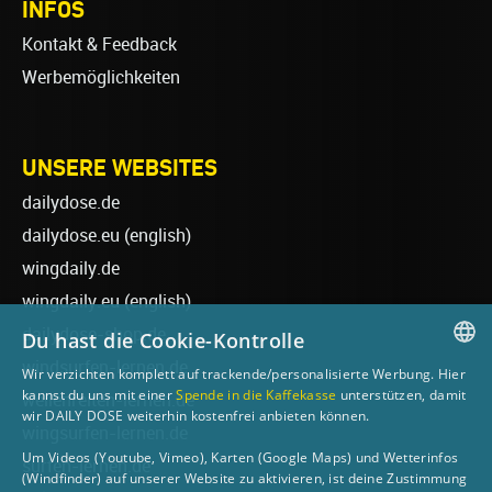
INFOS
Kontakt & Feedback
Werbemöglichkeiten
UNSERE WEBSITES
dailydose.de
dailydose.eu
(english)
wingdaily.de
wingdaily.eu
(english)
dailydose-shop.de
Du hast die Cookie-Kontrolle
windsurfen-lernen.de
Wir verzichten komplett auf trackende/personalisierte Werbung. Hier
GERMAN
kannst du uns mit einer
Spende in die Kaffekasse
unterstützen, damit
wellenreiten-lernen.de
wir DAILY DOSE weiterhin kostenfrei anbieten können.
ENGLISH
wingsurfen-lernen.de
Um Videos (Youtube, Vimeo), Karten (Google Maps) und Wetterinfos
surfen-lernen.de
(Windfinder) auf unserer Website zu aktivieren, ist deine Zustimmung