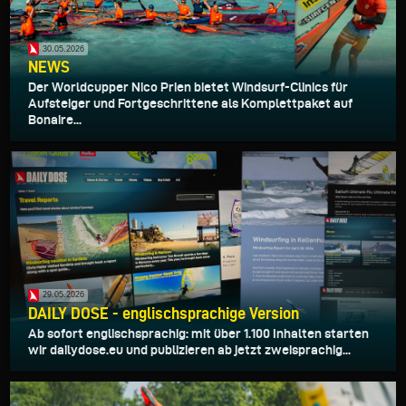
30.05.2026
NEWS
Der Worldcupper Nico Prien bietet Windsurf-Clinics für
Aufsteiger und Fortgeschrittene als Komplettpaket auf
Bonaire...
29.05.2026
DAILY DOSE - englischsprachige Version
Ab sofort englischsprachig: mit über 1.100 Inhalten starten
wir dailydose.eu und publizieren ab jetzt zweisprachig...