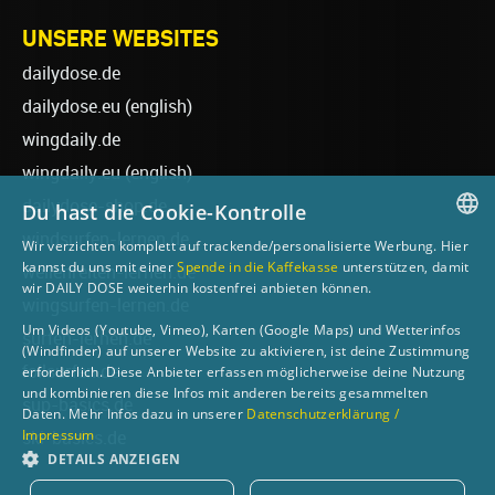
UNSERE WEBSITES
dailydose.de
dailydose.eu
(english)
wingdaily.de
wingdaily.eu
(english)
dailydose-shop.de
Du hast die Cookie-Kontrolle
windsurfen-lernen.de
Wir verzichten komplett auf trackende/personalisierte Werbung. Hier
GERMAN
kannst du uns mit einer
Spende in die Kaffekasse
unterstützen, damit
wellenreiten-lernen.de
wir DAILY DOSE weiterhin kostenfrei anbieten können.
ENGLISH
wingsurfen-lernen.de
Um Videos (Youtube, Vimeo), Karten (Google Maps) und Wetterinfos
surfen-lernen.de
(Windfinder) auf unserer Website zu aktivieren, ist deine Zustimmung
foilsurfen.de
erforderlich. Diese Anbieter erfassen möglicherweise deine Nutzung
und kombinieren diese Infos mit anderen bereits gesammelten
sup-basics.de
Daten. Mehr Infos dazu in unserer
Datenschutzerklärung /
Impressum
ski-basics.de
DETAILS ANZEIGEN