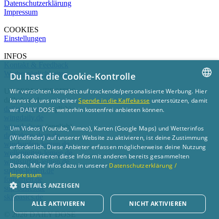
Datenschutzerklärung
Impressum
COOKIES
Einstellungen
INFOS
Kontakt & Feedback
Werbemöglichkeiten
Du hast die Cookie-Kontrolle
UNSERE WEBSITES
Wir verzichten komplett auf trackende/personalisierte Werbung. Hier
GERMAN
dailydose.de
kannst du uns mit einer
Spende in die Kaffekasse
unterstützen, damit
dailydose.eu
(english)
wir DAILY DOSE weiterhin kostenfrei anbieten können.
ENGLISH
wingdaily.de
wingdaily.eu
(english)
Um Videos (Youtube, Vimeo), Karten (Google Maps) und Wetterinfos
dailydose-shop.de
(Windfinder) auf unserer Website zu aktivieren, ist deine Zustimmung
windsurfen-lernen.de
erforderlich. Diese Anbieter erfassen möglicherweise deine Nutzung
wellenreiten-lernen.de
und kombinieren diese Infos mit anderen bereits gesammelten
wingsurfen-lernen.de
Daten. Mehr Infos dazu in unserer
Datenschutzerklärung /
surfen-lernen.de
Impressum
foilsurfen.de
DETAILS ANZEIGEN
sup-basics.de
ski-basics.de
ALLE AKTIVIEREN
NICHT AKTIVIEREN
© 2026 DAILY DOSE