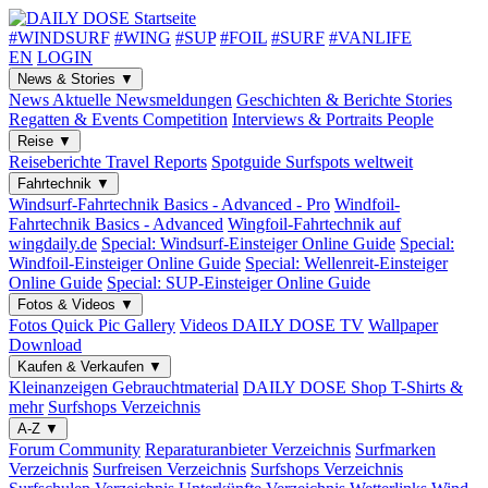
#WINDSURF
#WING
#SUP
#FOIL
#SURF
#VANLIFE
EN
LOGIN
News & Stories
▼
News
Aktuelle Newsmeldungen
Geschichten & Berichte
Stories
Regatten & Events
Competition
Interviews & Portraits
People
Reise
▼
Reiseberichte
Travel Reports
Spotguide
Surfspots weltweit
Fahrtechnik
▼
Windsurf-Fahrtechnik
Basics - Advanced - Pro
Windfoil-
Fahrtechnik
Basics - Advanced
Wingfoil-Fahrtechnik
auf
wingdaily.de
Special: Windsurf-Einsteiger
Online Guide
Special:
Windfoil-Einsteiger
Online Guide
Special: Wellenreit-Einsteiger
Online Guide
Special: SUP-Einsteiger
Online Guide
Fotos & Videos
▼
Fotos
Quick Pic Gallery
Videos
DAILY DOSE TV
Wallpaper
Download
Kaufen & Verkaufen
▼
Kleinanzeigen
Gebrauchtmaterial
DAILY DOSE Shop
T-Shirts &
mehr
Surfshops
Verzeichnis
A-Z
▼
Forum
Community
Reparaturanbieter
Verzeichnis
Surfmarken
Verzeichnis
Surfreisen
Verzeichnis
Surfshops
Verzeichnis