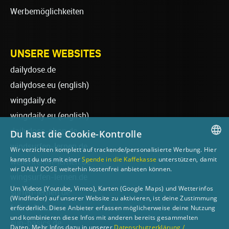
Werbemöglichkeiten
UNSERE WEBSITES
dailydose.de
dailydose.eu
(english)
wingdaily.de
wingdaily.eu
(english)
dailydose-shop.de
Du hast die Cookie-Kontrolle
windsurfen-lernen.de
Wir verzichten komplett auf trackende/personalisierte Werbung. Hier
GERMAN
kannst du uns mit einer
Spende in die Kaffekasse
unterstützen, damit
wellenreiten-lernen.de
wir DAILY DOSE weiterhin kostenfrei anbieten können.
ENGLISH
wingsurfen-lernen.de
Um Videos (Youtube, Vimeo), Karten (Google Maps) und Wetterinfos
surfen-lernen.de
(Windfinder) auf unserer Website zu aktivieren, ist deine Zustimmung
foilsurfen.de
erforderlich. Diese Anbieter erfassen möglicherweise deine Nutzung
und kombinieren diese Infos mit anderen bereits gesammelten
sup-basics.de
Daten. Mehr Infos dazu in unserer
Datenschutzerklärung /