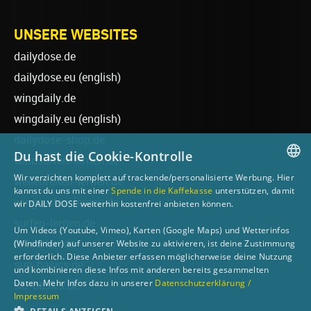
UNSERE WEBSITES
dailydose.de
dailydose.eu
(english)
wingdaily.de
wingdaily.eu
(english)
dailydose-shop.de
Du hast die Cookie-Kontrolle
windsurfen-lernen.de
Wir verzichten komplett auf trackende/personalisierte Werbung. Hier
wellenreiten-lernen.de
GERMAN
kannst du uns mit einer
Spende in die Kaffekasse
unterstützen, damit
wingsurfen-lernen.de
wir DAILY DOSE weiterhin kostenfrei anbieten können.
ENGLISH
surfen-lernen.de
Um Videos (Youtube, Vimeo), Karten (Google Maps) und Wetterinfos
(Windfinder) auf unserer Website zu aktivieren, ist deine Zustimmung
foilsurfen.de
erforderlich. Diese Anbieter erfassen möglicherweise deine Nutzung
sup-basics.de
und kombinieren diese Infos mit anderen bereits gesammelten
Daten. Mehr Infos dazu in unserer
Datenschutzerklärung /
ski-basics.de
Impressum