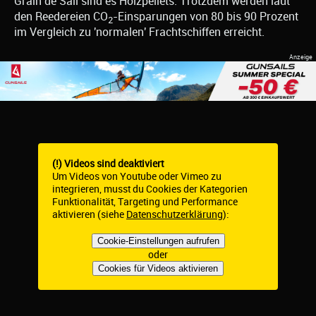
Grain de Sail sind es Holzpellets. Trotzdem werden laut
den Reedereien CO
-Einsparungen von 80 bis 90 Prozent
2
im Vergleich zu 'normalen' Frachtschiffen erreicht.
(!) Videos sind deaktiviert
Um Videos von Youtube oder Vimeo zu
integrieren, musst du Cookies der Kategorien
Funktionalität, Targeting und Performance
aktivieren (siehe
Datenschutzerklärung
):
Cookie-Einstellungen aufrufen
oder
Cookies für Videos aktivieren