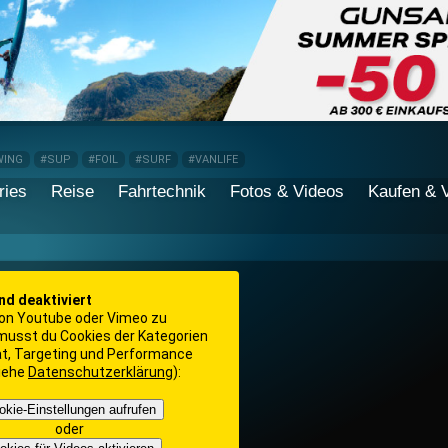
WING
#SUP
#FOIL
#SURF
#VANLIFE
ries
Reise
Fahrtechnik
Fotos & Videos
Kaufen & 
ind deaktiviert
on Youtube oder Vimeo zu
 musst du Cookies der Kategorien
ät, Targeting und Performance
siehe
Datenschutzerklärung
):
okie-Einstellungen aufrufen
oder