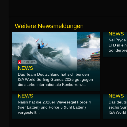
Weitere Newsmeldungen
12.09.2025
NEWS
NeilPryde
LTD in ein
Sonderprei
15.09.2025
NEWS
Das Team Deutschland hat sich bei den
ISA World Surfing Games 2025 gut gegen
die starke internationale Konkurrenz...
09.09.2025
07.09.2025
NEWS
NEWS
Naish hat die 2026er Wavesegel Force 4
Das deuts
(vier Latten) und Force 5 (fünf Latten)
sechs Sur
vorgestellt...
ISA World