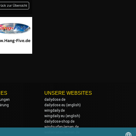
rück zur Übersicht
HES
UNSERE WEBSITES
ungen
dailydose.de
ärung
dailydose.eu
(english)
wingdaily.de
wingdaily.eu
(english)
dailydose-shop.de
windsurfen-lernen.de
wellenreiten-lernen.de