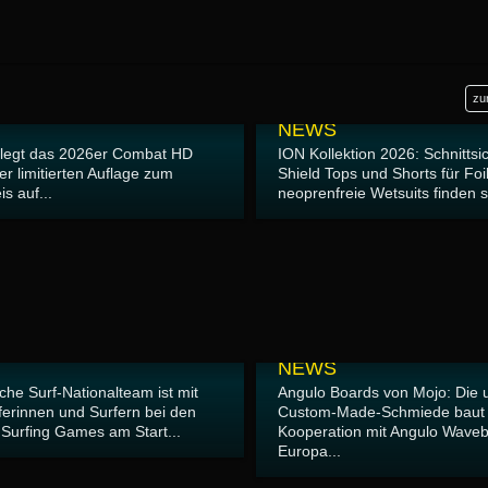
zu
10.09.2025
NEWS
 legt das 2026er Combat HD
ION Kollektion 2026: Schnittsi
er limitierten Auflage zum
Shield Tops und Shorts für Foi
s auf...
neoprenfreie Wetsuits finden si
05.09.2025
NEWS
che Surf-Nationalteam ist mit
Angulo Boards von Mojo: Die 
ferinnen und Surfern bei den
Custom-Made-Schmiede baut 
 Surfing Games am Start...
Kooperation mit Angulo Waveb
Europa...