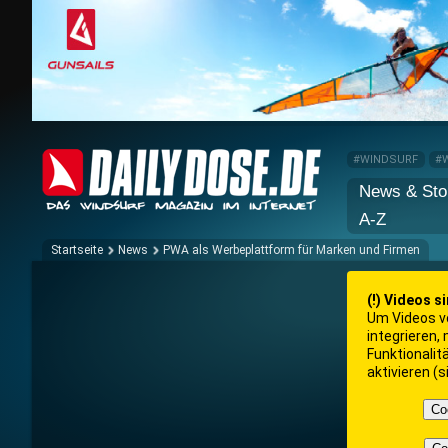
#WINDSURF
#
News & Sto
A-Z
Startseite
News
PWA als Werbeplattform für Marken und Firmen
(!) Videos s
Um Videos v
integrieren,
Funktionalit
aktivieren (
Co