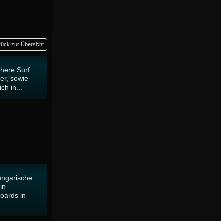
rück zur Übersicht
chere Surf
ler, sowie
ch in...
ungarische
in
oards in