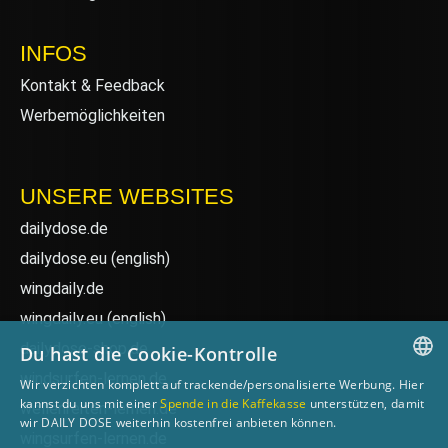
INFOS
Kontakt & Feedback
Werbemöglichkeiten
UNSERE WEBSITES
dailydose.de
dailydose.eu
(english)
wingdaily.de
wingdaily.eu
(english)
dailydose-shop.de
Du hast die Cookie-Kontrolle
windsurfen-lernen.de
Wir verzichten komplett auf trackende/personalisierte Werbung. Hier
GERMAN
kannst du uns mit einer
Spende in die Kaffekasse
unterstützen, damit
wellenreiten-lernen.de
wir DAILY DOSE weiterhin kostenfrei anbieten können.
ENGLISH
wingsurfen-lernen.de