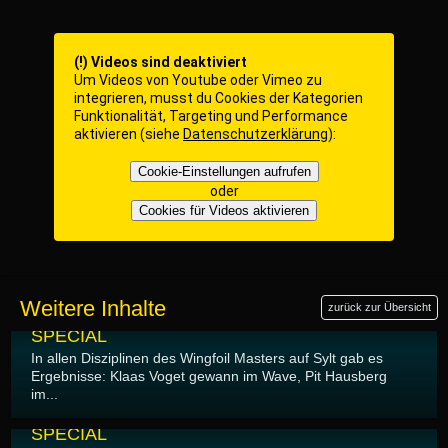
(!) Videos sind deaktiviert
Um Videos von Youtube oder Vimeo zu
integrieren, musst du Cookies der Kategorien
Funktionalität, Targeting und Performance
aktivieren (siehe
Datenschutzerklärung
):
Cookie-Einstellungen aufrufen
oder
Cookies für Videos aktivieren
Weitere Inhalte
zurück zur Übersicht
18.05.2026
SPECIAL
In allen Disziplinen des Wingfoil Masters auf Sylt gab es
Ergebnisse: Klaas Voget gewann im Wave, Pit Hausberg
im...
17.05.2026
SPECIAL