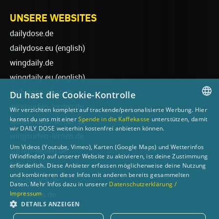
UNSERE WEBSITES
dailydose.de
dailydose.eu
(english)
wingdaily.de
wingdaily.eu
(english)
dailydose-shop.de
Du hast die Cookie-Kontrolle
windsurfen-lernen.de
Wir verzichten komplett auf trackende/personalisierte Werbung. Hier
GERMAN
kannst du uns mit einer
Spende in die Kaffekasse
unterstützen, damit
wellenreiten-lernen.de
wir DAILY DOSE weiterhin kostenfrei anbieten können.
ENGLISH
wingsurfen-lernen.de
Um Videos (Youtube, Vimeo), Karten (Google Maps) und Wetterinfos
surfen-lernen.de
(Windfinder) auf unserer Website zu aktivieren, ist deine Zustimmung
foilsurfen.de
erforderlich. Diese Anbieter erfassen möglicherweise deine Nutzung
und kombinieren diese Infos mit anderen bereits gesammelten
sup-basics.de
Daten. Mehr Infos dazu in unserer
Datenschutzerklärung /
Impressum
ski-basics.de
DETAILS ANZEIGEN