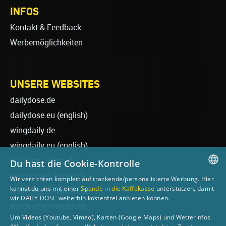
INFOS
Kontakt & Feedback
Werbemöglichkeiten
UNSERE WEBSITES
dailydose.de
dailydose.eu
(english)
wingdaily.de
wingdaily.eu
(english)
dailydose-shop.de
Du hast die Cookie-Kontrolle
windsurfen-lernen.de
Wir verzichten komplett auf trackende/personalisierte Werbung. Hier
GERMAN
kannst du uns mit einer
Spende in die Kaffekasse
unterstützen, damit
wellenreiten-lernen.de
wir DAILY DOSE weiterhin kostenfrei anbieten können.
ENGLISH
wingsurfen-lernen.de
Um Videos (Youtube, Vimeo), Karten (Google Maps) und Wetterinfos
surfen-lernen.de