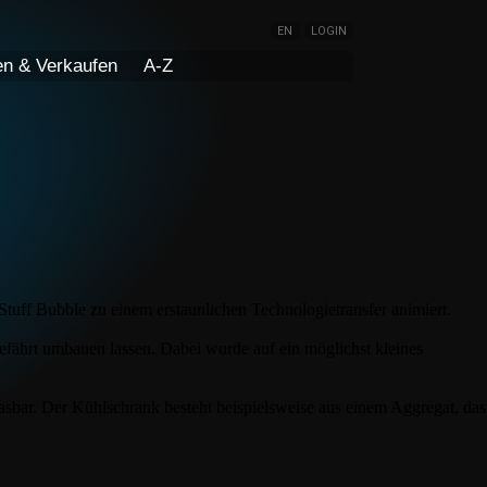
EN
LOGIN
en & Verkaufen
A-Z
Stuff Bubble zu einem erstaunlichen Technologietransfer animiert.
ährt umbauen lassen. Dabei wurde auf ein möglichst kleines
asbar. Der Kühlschrank besteht beispielsweise aus einem Aggregat, das