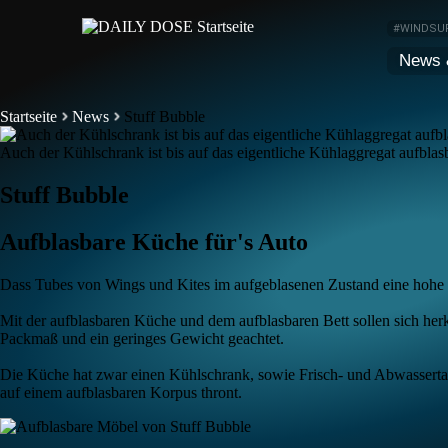
#WINDSU
News 
Startseite
News
Stuff Bubble
Auch der Kühlschrank ist bis auf das eigentliche Kühlaggregat aufblas
Stuff Bubble
Aufblasbare Küche für's Auto
Dass Tubes von Wings und Kites im aufgeblasenen Zustand eine hohe mec
Mit der aufblasbaren Küche und dem aufblasbaren Bett sollen sich 
Packmaß und ein geringes Gewicht geachtet.
Die Küche hat zwar einen Kühlschrank, sowie Frisch- und Abwassertanks
auf einem aufblasbaren Korpus thront.