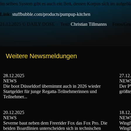
Im selben System gibt es auch ein Bett, dessen Korpus sich im aufgeb
Link:
stuffbubble.com/products/pumpup-kitchen
21.12.2025 © DAILY DOSE
|
Text:
Christian Tillmanns
|
Fotos/Graf
Weitere Newsmeldungen
28.12.2025
27.12
NEWS
NEW
Die boot Düsseldorf übernimmt auch in 2026 wieder
Der PW
Startgelder für junge Regatta-Teilnehmerinnen und
größte
Teilnehmer...
20.12.2025
18.12
NEWS
NEW
Severne baut neben dem Freerider Fox das Fox Pro. Die
Wingfo
beiden Boardlinien unterscheiden sich in technischen
Wingfo