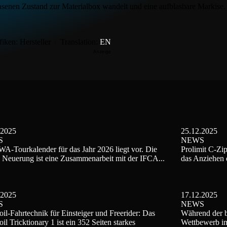
lasenen Zustand zur Materialbox wandelt und eine aufblasbare Markise.
iken: Hersteller
|
Translation:
EN
.2025
25.12.2025
S
NEWS
A-Tourkalender für das Jahr 2026 liegt vor. Die
Prolimit C-Zip
 Neuerung ist eine Zusammenarbeit mit der IFCA...
das Anziehen 
.2025
17.12.2025
S
NEWS
il-Fahrtechnik für Einsteiger und Freerider: Das
Während der b
il Tricktionary 1 ist ein 352 Seiten starkes
Wettbewerb im 