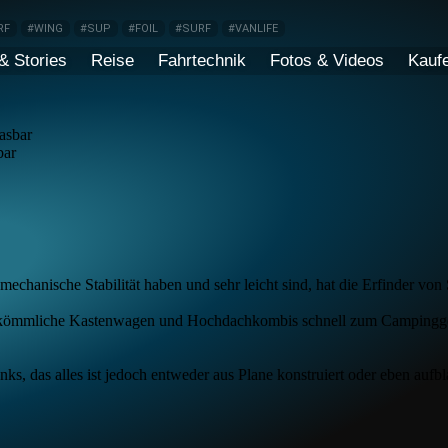
RF
#WING
#SUP
#FOIL
#SURF
#VANLIFE
& Stories
Reise
Fahrtechnik
Fotos & Videos
Kauf
bar
hanische Stabilität haben und sehr leicht sind, hat die Erfinder von 
herkömmliche Kastenwagen und Hochdachkombis schnell zum Campinggef
, das alles ist jedoch entweder aus Plane konstruiert oder eben aufbl