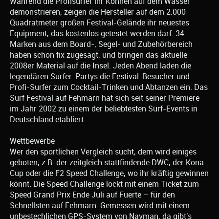
Während die Profisurfer ihr Können auf dem Wasser
demonstrieren, zeigen die Hersteller auf dem 2.000
Quadratmeter großen Festival-Gelände ihr neuestes
Equipment, das kostenlos getestet werden darf. 34
Marken aus dem Board-, Segel- und Zubehörbereich
haben schon fix zugesagt, und bringen das aktuelle
2008er Material auf die Insel. Jeden Abend laden die
legendären Surfer-Partys die Festival-Besucher und
Profi-Surfer zum Cocktail-Trinken und Abtanzen ein. Das
Surf Festival auf Fehmarn hat sich seit seiner Premiere
im Jahr 2002 zu einem der beliebtesten Surf-Events in
Deutschland etabliert.
Wettbewerbe
Wer den sportlichen Vergleich sucht, dem wird einiges
geboten, z.B. der zeitgleich stattfindende DWC, der Kona
Cup oder die F2 Speed Challenge, wo ihr kräftig gewinnen
könnt. Die Speed Challenge lockt mit einem Ticket zum
Speed Grand Prix Ende Juli auf Fuerte – für den
Schnellsten auf Fehmarn. Gemessen wird mit einem
unbestechlichen GPS-System von Navman, da gibt's