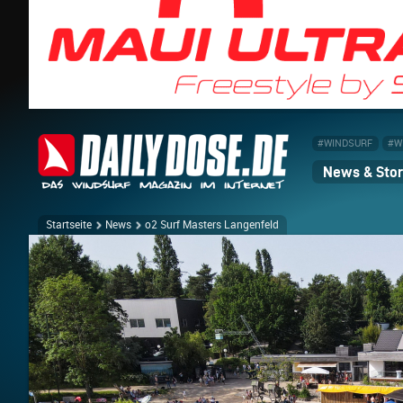
#WINDSURF
#W
News & Stor
Startseite
News
o2 Surf Masters Langenfeld