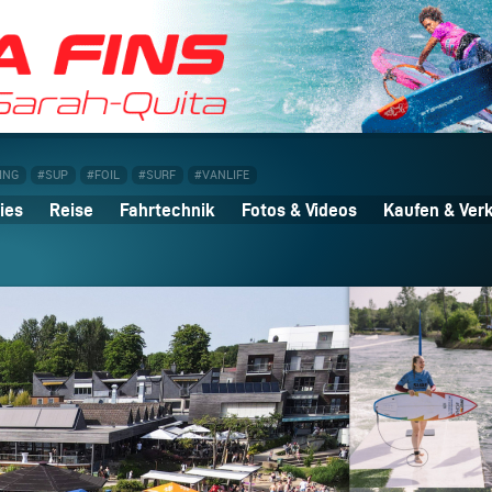
ING
#SUP
#FOIL
#SURF
#VANLIFE
ies
Reise
Fahrtechnik
Fotos & Videos
Kaufen & Ver