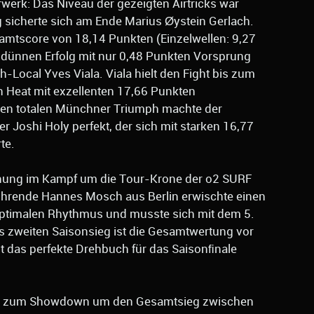
erk: Das Niveau der gezeigten Airtricks war
sicherte sich am Ende Marius Øystein Gerlach.
mtscore von 18,14 Punkten (Einzelwellen: 9,27
chdünnen Erfolg mit nur 0,48 Punkten Vorsprung
-Local Yves Viala. Viala hielt den Fight bis zum
 Heat mit exzellenten 17,66 Punkten
 Den totalen Münchner Triumph machte der
 Joshi Holy perfekt, der sich mit starken 16,77
te.
nnung im Kampf um die Tour-Krone der o2 SURF
hrende Hannes Mosch aus Berlin erwischte einen
optimalen Rhythmus und musste sich mit dem 5.
s zweiten Saisonsieg ist die Gesamtwertung vor
ist das perfekte Drehbuch für das Saisonﬁnale
urg zum Showdown um den Gesamtsieg zwischen