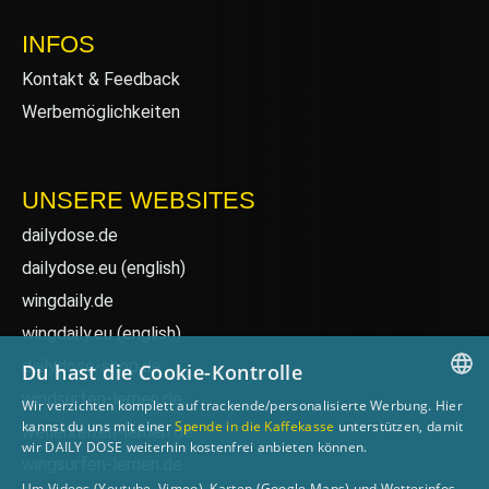
INFOS
Kontakt & Feedback
Werbemöglichkeiten
UNSERE WEBSITES
dailydose.de
dailydose.eu
(english)
wingdaily.de
wingdaily.eu
(english)
dailydose-shop.de
Du hast die Cookie-Kontrolle
windsurfen-lernen.de
Wir verzichten komplett auf trackende/personalisierte Werbung. Hier
GERMAN
kannst du uns mit einer
Spende in die Kaffekasse
unterstützen, damit
wellenreiten-lernen.de
wir DAILY DOSE weiterhin kostenfrei anbieten können.
ENGLISH
wingsurfen-lernen.de
Um Videos (Youtube, Vimeo), Karten (Google Maps) und Wetterinfos