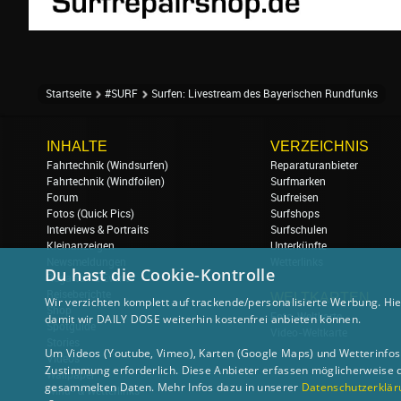
Startseite
#SURF
Surfen: Livestream des Bayerischen Rundfunks
INHALTE
VERZEICHNIS
Fahrtechnik (Windsurfen)
Reparaturanbieter
Fahrtechnik (Windfoilen)
Surfmarken
Forum
Surfreisen
Fotos (Quick Pics)
Surfshops
Interviews & Portraits
Surfschulen
Kleinanzeigen
Unterkünfte
Newsmeldungen
Wetterlinks
Du hast die Cookie-Kontrolle
Regatten & Events
Reiseberichte
WELTKARTEN
Wir verzichten komplett auf trackende/personalisierte Werbung. Hie
Shop
Foto-Weltkarte
damit wir DAILY DOSE weiterhin kostenfrei anbieten können.
Spotguide
Video-Weltkarte
Stories
Um Videos (Youtube, Vimeo), Karten (Google Maps) und Wetterinfos (
Videos
Zustimmung erforderlich. Diese Anbieter erfassen möglicherweise 
Wallpaper
gesammelten Daten. Mehr Infos dazu in unserer
Datenschutzerklär
Wind- & Wetterlinks