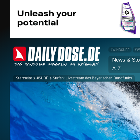
#WINDSURF
#W
News & Sto
A-Z
Startseite
#SURF
Surfen: Livestream des Bayerischen Rundfunks