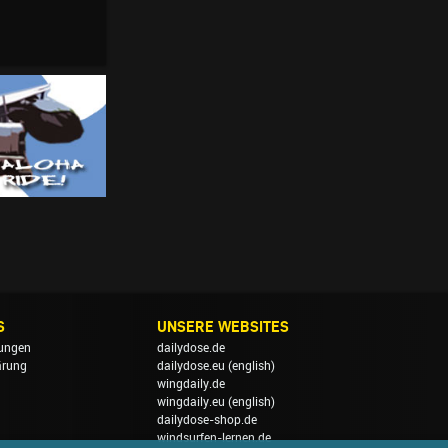
S
UNSERE WEBSITES
ungen
dailydose.de
ärung
dailydose.eu
(english)
wingdaily.de
wingdaily.eu
(english)
dailydose-shop.de
windsurfen-lernen.de