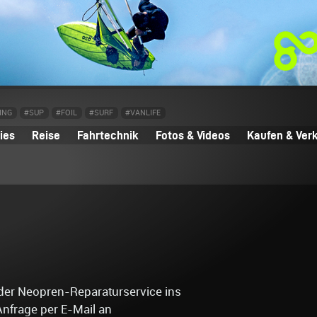
ING
#SUP
#FOIL
#SURF
#VANLIFE
ies
Reise
Fahrtechnik
Fotos & Videos
Kaufen & Ver
oder Neopren-Reparaturservice ins
Anfrage per E-Mail an