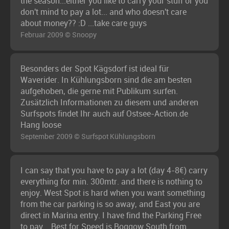
the season...either you like to carry your stuff or you
don't mind to pay a lot... and who doesn't care
about money?? :D ...take care guys
Februar 2009 © Snoopy
Besonders der Spot Kägsdorf ist ideal für
Waverider. In Kühlungsborn sind die am besten
aufgehoben, die gerne mit Publikum surfen.
Zusätzlich Informationen zu diesem und anderen
Surfspots findet Ihr auch auf Ostsee-Action.de
Hang loose
September 2009 © Surfspot Kühlungsborn
I can say that you have to pay a lot (day 4-8€) carry
everything for min. 300mtr. and there is nothing to
enjoy. West Spot is hard when you want something
from the car parking is so away, and East you are
direct in Marina entry. I have find the Parking Free
to pay... Best for Speed is Boggow South from