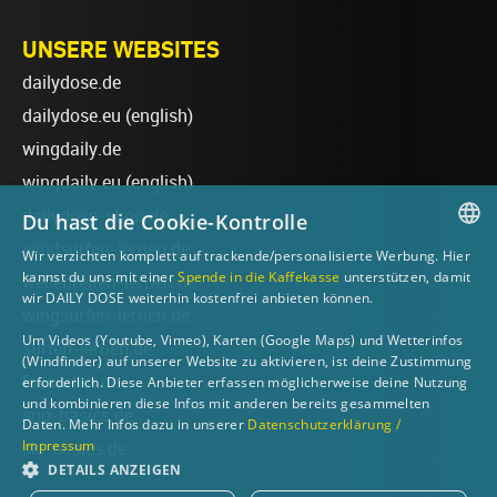
UNSERE WEBSITES
dailydose.de
dailydose.eu
(english)
wingdaily.de
wingdaily.eu
(english)
dailydose-shop.de
Du hast die Cookie-Kontrolle
windsurfen-lernen.de
Wir verzichten komplett auf trackende/personalisierte Werbung. Hier
GERMAN
kannst du uns mit einer
Spende in die Kaffekasse
unterstützen, damit
wellenreiten-lernen.de
wir DAILY DOSE weiterhin kostenfrei anbieten können.
ENGLISH
wingsurfen-lernen.de
Um Videos (Youtube, Vimeo), Karten (Google Maps) und Wetterinfos
surfen-lernen.de
(Windfinder) auf unserer Website zu aktivieren, ist deine Zustimmung
foilsurfen.de
erforderlich. Diese Anbieter erfassen möglicherweise deine Nutzung
und kombinieren diese Infos mit anderen bereits gesammelten
sup-basics.de
Daten. Mehr Infos dazu in unserer
Datenschutzerklärung /
Impressum
ski-basics.de
DETAILS ANZEIGEN