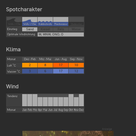
Spotcharakter
Sand
Kiesel
Fels
Wiese
W, WNW, ONO, O
Klima
2
8
17
10
3
6
17
12
Wind