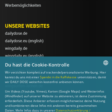
Werbemöglichkeiten
UNSERE WEBSITES
dailydose.de
dailydose.eu
(english)
wingdaily.de
wingdaily.eu
(english)
dailydose-shop.de
Du hast die Cookie-Kontrolle
windsurfen-lernen.de
Wir verzichten komplett auf trackende/personalisierte Werbung. Hier
GERMAN
kannst du uns mit einer
Spende in die Kaffekasse
unterstützen, damit
wellenreiten-lernen.de
wir DAILY DOSE weiterhin kostenfrei anbieten können.
ENGLISH
wingsurfen-lernen.de
Um Videos (Youtube, Vimeo), Karten (Google Maps) und Wetterinfos
surfen-lernen.de
(Windfinder) auf unserer Website zu aktivieren, ist deine Zustimmung
foilsurfen.de
erforderlich. Diese Anbieter erfassen möglicherweise deine Nutzung
und kombinieren diese Infos mit anderen bereits gesammelten
sup-basics.de
Daten. Mehr Infos dazu in unserer
Datenschutzerklärung /