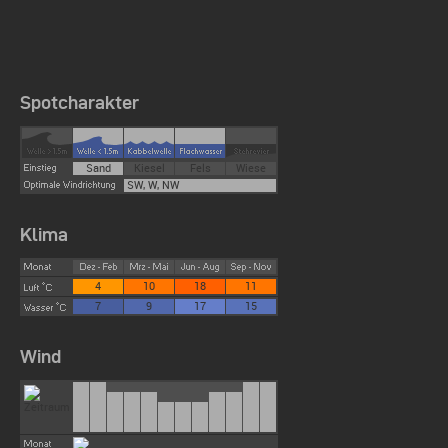
Spotcharakter
Sand
Kiesel
Fels
Wiese
SW, W, NW
Klima
4
10
18
11
7
9
17
15
Wind