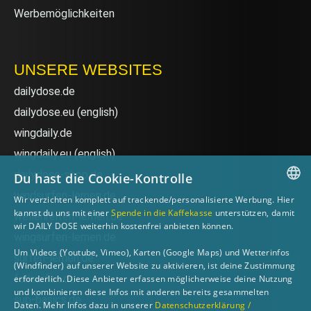
Werbemöglichkeiten
UNSERE WEBSITES
dailydose.de
dailydose.eu
(english)
wingdaily.de
wingdaily.eu
(english)
dailydose-shop.de
Du hast die Cookie-Kontrolle
windsurfen-lernen.de
Wir verzichten komplett auf trackende/personalisierte Werbung. Hier
GERMAN
kannst du uns mit einer
Spende in die Kaffekasse
unterstützen, damit
wellenreiten-lernen.de
wir DAILY DOSE weiterhin kostenfrei anbieten können.
ENGLISH
wingsurfen-lernen.de
Um Videos (Youtube, Vimeo), Karten (Google Maps) und Wetterinfos
surfen-lernen.de
(Windfinder) auf unserer Website zu aktivieren, ist deine Zustimmung
foilsurfen.de
erforderlich. Diese Anbieter erfassen möglicherweise deine Nutzung
und kombinieren diese Infos mit anderen bereits gesammelten
sup-basics.de
Daten. Mehr Infos dazu in unserer
Datenschutzerklärung /