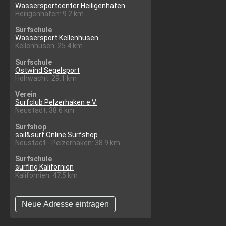
Wassersportcenter Heiligenhafen
Heiligenhafen: 9.2 km
Surfschule
Wassersport Kellenhusen
Kellenhusen: 25.4 km
Surfschule
Ostwind Segelsport
Hohwacht: 29.1 km
Verein
Surfclub Pelzerhaken e.V.
Neustadt: 38.6 km
Surfshop
sail&surf Online Surfshop
Neustadt - Pelzerhaken: 38.9 km
Surfschule
surfing Kalifornien
Kalifornien: 47.5 km
Neue Adresse eintragen