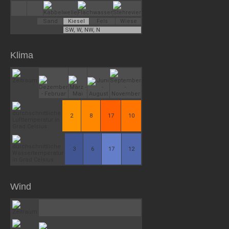
Sand
Kiesel
Fels
Wiese
SW, W, NW, N
Klima
2
8
17
10
3
6
17
12
Wind