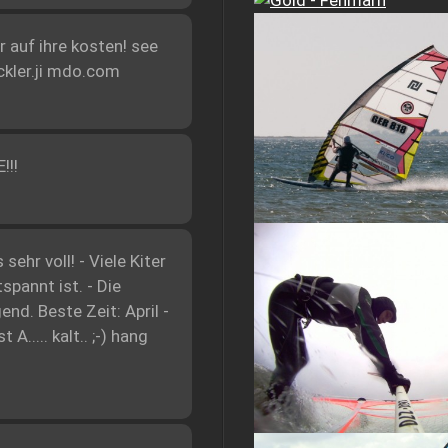
r auf ihre kosten! see
ckler.ji mdo.com
!!!
ehr voll! - Viele Kiter
spannt ist. - Die
nd. Beste Zeit: April -
..... kalt.. ;-) hang