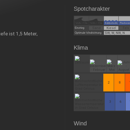
Spotcharakter
Sand
Kiesel
Fels
fe ist 1,5 Meter,
SW, W, NW, N
Klima
2
8
3
6
Wind