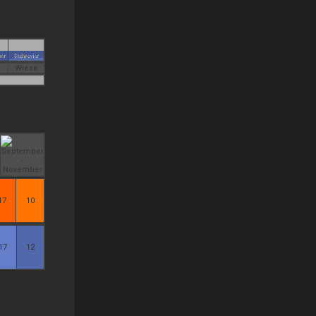
Wiese
17
10
17
12