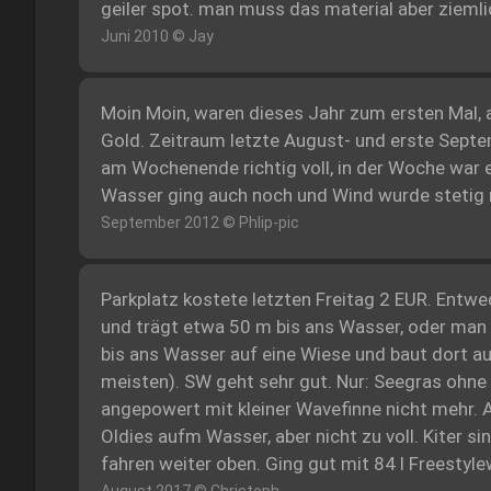
geiler spot. man muss das material aber ziemlich
Juni 2010 © Jay
Moin Moin, waren dieses Jahr zum ersten Mal, 
Gold. Zeitraum letzte August- und erste Sept
am Wochenende richtig voll, in der Woche war 
Wasser ging auch noch und Wind wurde stetig 
September 2012 © Phlip-pic
Parkplatz kostete letzten Freitag 2 EUR. Entw
und trägt etwa 50 m bis ans Wasser, oder man t
bis ans Wasser auf eine Wiese und baut dort a
meisten). SW geht sehr gut. Nur: Seegras ohne 
angepowert mit kleiner Wavefinne nicht mehr. 
Oldies aufm Wasser, aber nicht zu voll. Kiter si
fahren weiter oben. Ging gut mit 84 l Freestyle
August 2017 © Christoph