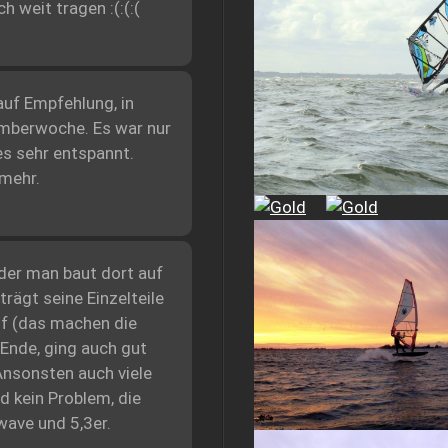
 weit tragen :(:(:(
auf Empfehlung, in
emberwoche. Es war nur
es sehr entspannt.
mehr.
eder man baut dort auf
rägt seine Einzelteile
uf (das machen die
Ende, ging auch gut
Ansonsten auch viele
nd kein Problem, die
wave und 5,3er.