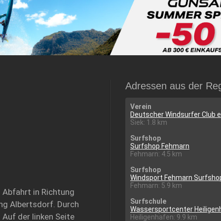
Adressen aus der Re
Verein
Deutscher Windsurfer Club e.
Siek: 1.8 km
Surfshop
Surfshop Fehmarn
Fehmarn: 4.5 km
Surfshop
Windsport Fehmarn Surfsho
Fehmarn: 5.9 km
 Abfahrt in Richtung
Surfschule
ung Albertsdorf. Durch
Wassersportcenter Heiligen
 Auf der linken Seite
Heiligenhafen: 9.9 km