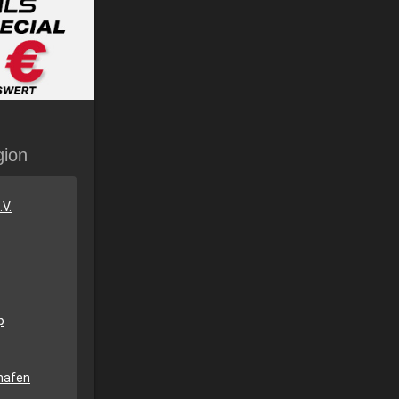
gion
V.
p
hafen