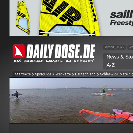
#WINDSURF
#
News & Sto
A-Z
Startseite
Spotguide
Weltkarte
Deutschland
Schleswig-Holstein