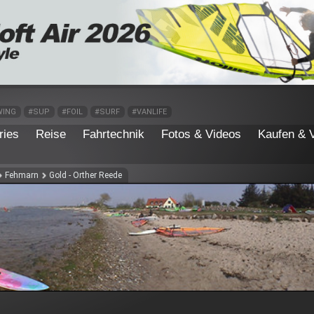
WING
#SUP
#FOIL
#SURF
#VANLIFE
ries
Reise
Fahrtechnik
Fotos & Videos
Kaufen & 
Fehmarn
Gold - Orther Reede