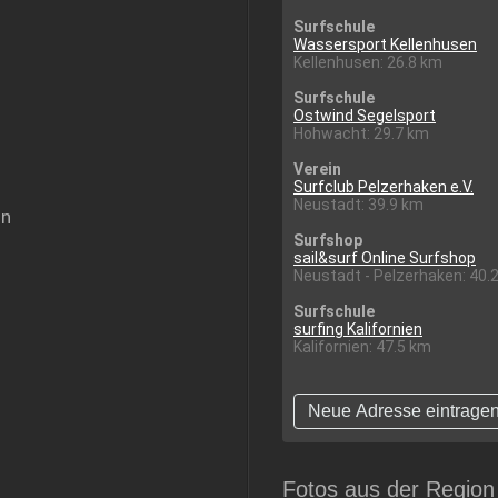
Surfschule
Wassersport Kellenhusen
Kellenhusen: 26.8 km
Surfschule
Ostwind Segelsport
Hohwacht: 29.7 km
Verein
Surfclub Pelzerhaken e.V.
Neustadt: 39.9 km
on
Surfshop
sail&surf Online Surfshop
Neustadt - Pelzerhaken: 40.
Surfschule
surfing Kalifornien
Kalifornien: 47.5 km
Neue Adresse eintrage
Fotos aus der Region