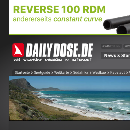
#WINDSURF
#W
News & Stor
Startseite
Spotguide
Weltkarte
Südafrika
Westkap
Kapstadt