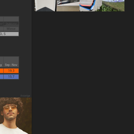
Wiese
O, S
19.3
15.7