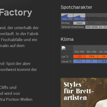
Spotcharakter
 Factory
Sand
Kiesel
Fels
nd, der unterhalb der
NW, NNW, SO, SS
erläuft. In der Fabrik
Klima
 Fischabfälle und ein
enalin auf dem
22
19.4
16
17.2
17
13.5
ind-Spot der aber
rdnordwest kommt der
liffs und
nd wird von
xtra Portion Wellen