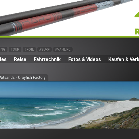
ING
#SUP
#FOIL
#SURF
#VANLIFE
ies
Reise
Fahrtechnik
Fotos & Videos
Kaufen & Ver
Witsands - Crayfish Factory