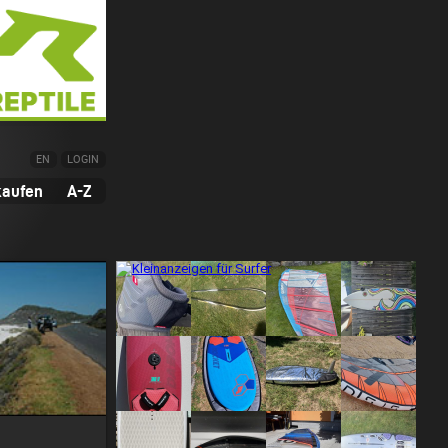
EN
LOGIN
kaufen
A-Z