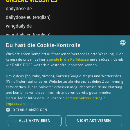
dailydose.de
dailydose.eu
(english)
wingdaily.de
wingdaily.eu
(english)
dailydose-shop.de
Du hast die Cookie-Kontrolle
windsurfen-lernen.de
Wir verzichten komplett auf trackende/personalisierte Werbung. Hier
GERMAN
kannst du uns mit einer
Spende in die Kaffekasse
unterstützen, damit
wellenreiten-lernen.de
wir DAILY DOSE weiterhin kostenfrei anbieten können.
ENGLISH
wingsurfen-lernen.de
Um Videos (Youtube, Vimeo), Karten (Google Maps) und Wetterinfos
surfen-lernen.de
(Windfinder) auf unserer Website zu aktivieren, ist deine Zustimmung
foilsurfen.de
erforderlich. Diese Anbieter erfassen möglicherweise deine Nutzung
und kombinieren diese Infos mit anderen bereits gesammelten
sup-basics.de
Daten. Mehr Infos dazu in unserer
Datenschutzerklärung /
Impressum
ski-basics.de
DETAILS ANZEIGEN
ALLE AKTIVIEREN
NICHT AKTIVIEREN
© 2026 DAILY DOSE