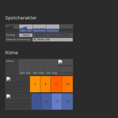
Spotcharakter
Sand
Kiesel
Fels
Wiese
W, WNW, NW
Klima
2
8
17
10
3
6
17
12