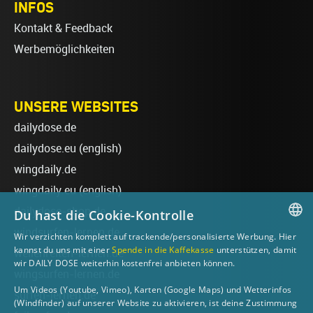
INFOS
Kontakt & Feedback
Werbemöglichkeiten
UNSERE WEBSITES
dailydose.de
dailydose.eu
(english)
wingdaily.de
wingdaily.eu
(english)
dailydose-shop.de
Du hast die Cookie-Kontrolle
windsurfen-lernen.de
Wir verzichten komplett auf trackende/personalisierte Werbung. Hier
GERMAN
kannst du uns mit einer
Spende in die Kaffekasse
unterstützen, damit
wellenreiten-lernen.de
wir DAILY DOSE weiterhin kostenfrei anbieten können.
ENGLISH
wingsurfen-lernen.de
Um Videos (Youtube, Vimeo), Karten (Google Maps) und Wetterinfos
surfen-lernen.de
(Windfinder) auf unserer Website zu aktivieren, ist deine Zustimmung