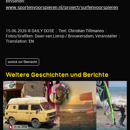
einsehen:
www.sportenvoorspieren.nl/project/surfenvoorspieren
15.06.2026 © DAILY DOSE
|
Text:
Christian Tillmanns
|
Fotos/Grafiken: Daan van Lierop / Brouwersdam, Veranstalter
|
Translation:
EN
zurück zur Übersicht
Weitere Geschichten und Berichte
25.06.2026