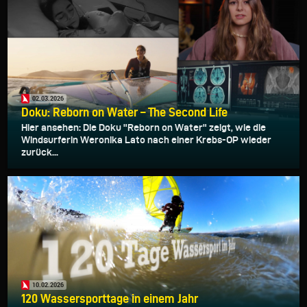
02.03.2026
Doku: Reborn on Water – The Second Life
Hier ansehen: Die Doku "Reborn on Water" zeigt, wie die
Windsurferin Weronika Lato nach einer Krebs-OP wieder
zurück...
10.02.2026
120 Wassersporttage in einem Jahr