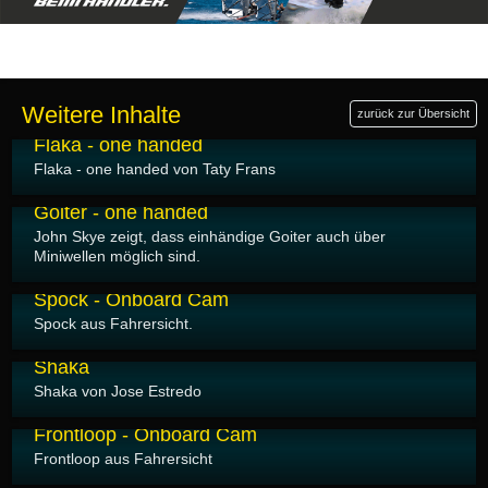
Weitere Inhalte
zurück zur Übersicht
24.03.2007
Flaka - one handed
Flaka - one handed von Taty Frans
24.03.2007
Goiter - one handed
John Skye zeigt, dass einhändige Goiter auch über
Miniwellen möglich sind.
24.03.2007
Spock - Onboard Cam
Spock aus Fahrersicht.
24.03.2007
Shaka
Shaka von Jose Estredo
24.03.2007
Frontloop - Onboard Cam
Frontloop aus Fahrersicht
01.01.2000