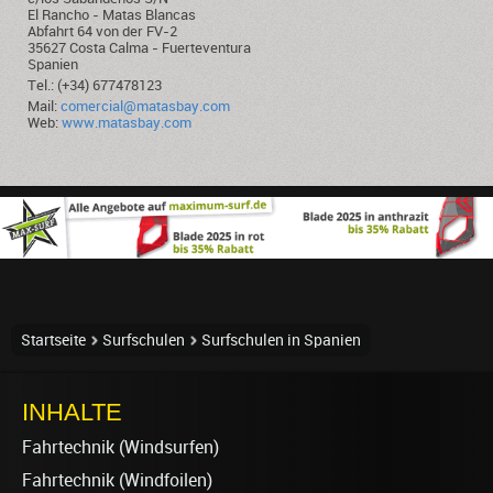
El Rancho - Matas Blancas
Abfahrt 64 von der FV-2
35627 Costa Calma - Fuerteventura
Spanien
Tel.: (+34) 677478123
Mail:
comercial@matasbay.com
Web:
www.matasbay.com
Startseite
Surfschulen
Surfschulen in Spanien
INHALTE
Fahrtechnik (Windsurfen)
Fahrtechnik (Windfoilen)