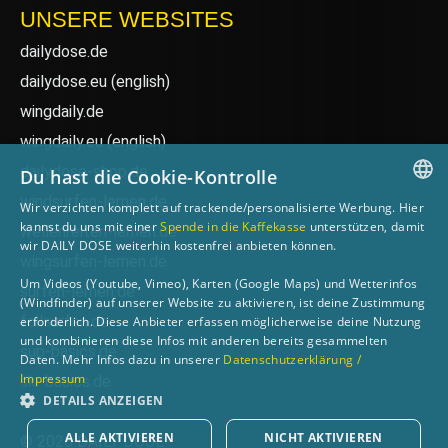
UNSERE WEBSITES
dailydose.de
dailydose.eu
(english)
wingdaily.de
wingdaily.eu
(english)
dailydose-shop.de
Du hast die Cookie-Kontrolle
windsurfen-lernen.de
Wir verzichten komplett auf trackende/personalisierte Werbung. Hier
GERMAN
kannst du uns mit einer
Spende in die Kaffekasse
unterstützen, damit
wellenreiten-lernen.de
wir DAILY DOSE weiterhin kostenfrei anbieten können.
ENGLISH
wingsurfen-lernen.de
Um Videos (Youtube, Vimeo), Karten (Google Maps) und Wetterinfos
surfen-lernen.de
(Windfinder) auf unserer Website zu aktivieren, ist deine Zustimmung
foilsurfen.de
erforderlich. Diese Anbieter erfassen möglicherweise deine Nutzung
und kombinieren diese Infos mit anderen bereits gesammelten
sup-basics.de
Daten. Mehr Infos dazu in unserer
Datenschutzerklärung /
Impressum
ski-basics.de
DETAILS ANZEIGEN
ALLE AKTIVIEREN
NICHT AKTIVIEREN
© 2026 DAILY DOSE