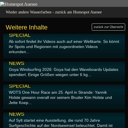
Wieder andere Wasserfarben - zurück am Homespot Auesee
Weitere Inhalte
zurück zur Übersicht
06.05.2026
SPECIAL
Ab sofort findet ihr Videos auch auf einer Weltkarte. So könnt
ihr Spots und Regionen mit zugeordneten Videos
erkunden...
06.05.2026
NEWS
Goya Windsurfing 2026: Goya hat den Waveboards Updates
spendiert. Einige Größen wiegen unter 6 kg...
05.05.2026
SPECIAL
WOTS One Hour Race am 25. April in Strande: Yannik
Holste gewann overall vor seinem Bruder Kim Holste und
Jette Koep...
04.05.2026
NEWS
Auf Sylt startet eine Ausstellung, die rund 70 Jahre
Surfgeschichte auf der Nordseeinsel beleuchtet. Damit ist