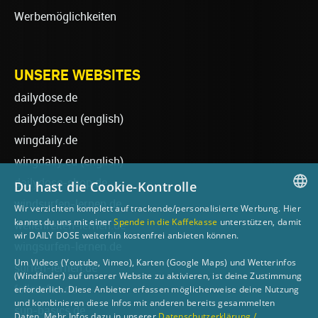
Werbemöglichkeiten
UNSERE WEBSITES
dailydose.de
dailydose.eu
(english)
wingdaily.de
wingdaily.eu
(english)
dailydose-shop.de
Du hast die Cookie-Kontrolle
windsurfen-lernen.de
Wir verzichten komplett auf trackende/personalisierte Werbung. Hier
GERMAN
kannst du uns mit einer
Spende in die Kaffekasse
unterstützen, damit
wellenreiten-lernen.de
wir DAILY DOSE weiterhin kostenfrei anbieten können.
ENGLISH
wingsurfen-lernen.de
Um Videos (Youtube, Vimeo), Karten (Google Maps) und Wetterinfos
surfen-lernen.de
(Windfinder) auf unserer Website zu aktivieren, ist deine Zustimmung
foilsurfen.de
erforderlich. Diese Anbieter erfassen möglicherweise deine Nutzung
und kombinieren diese Infos mit anderen bereits gesammelten
sup-basics.de
Daten. Mehr Infos dazu in unserer
Datenschutzerklärung /