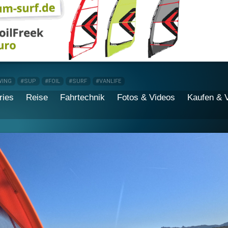
WING
#SUP
#FOIL
#SURF
#VANLIFE
ries
Reise
Fahrtechnik
Fotos & Videos
Kaufen & 