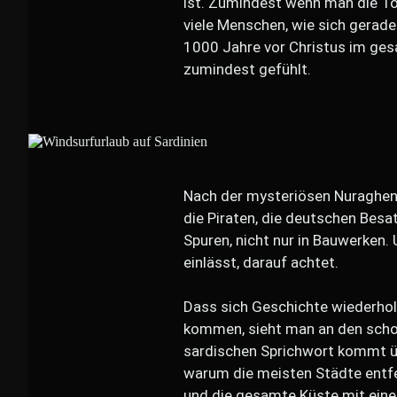
ist. Zumindest wenn man die Tou
viele Menschen, wie sich gerad
1000 Jahre vor Christus im ge
zumindest gefühlt.
Nach der mysteriösen Nuraghenku
die Piraten, die deutschen Besat
Spuren, nicht nur in Bauwerken.
einlässt, darauf achtet.
Dass sich Geschichte wiederho
kommen, sieht man an den scho
sardischen Sprichwort kommt üb
warum die meisten Städte entfe
und die gesamte Küste mit ein