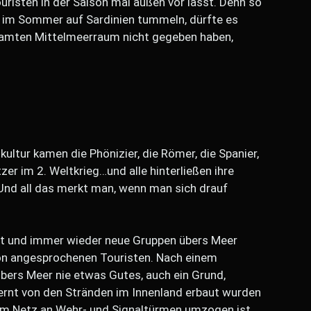
risten in der Saison mal außen vor lässt. Denn so
e im Sommer auf Sardinien tummeln, dürfte es
samten Mittelmeerraum nicht gegeben haben,
ltur kamen die Phönizier, die Römer, die Spanier,
zer im 2. Weltkrieg…und alle hinterließen ihre
 Und all das merkt man, wenn man sich drauf
lt und immer wieder neue Gruppen übers Meer
n angesprochenen Touristen. Nach einem
ers Meer nie etwas Gutes, auch ein Grund,
rnt von den Stränden im Innenland erbaut wurden
em Netz an Wehr- und Signaltürmen umzogen ist.