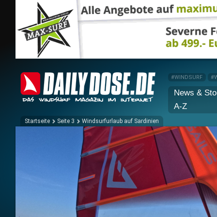
#WINDSURF
#
News & Sto
A-Z
Startseite
Seite 3
Windsurfurlaub auf Sardinien