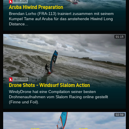
30.05.2025
Aruba Hiwind Preparation
Brendan Lorho (FRA-113) trainiert zusammen mit seinem
Kumpel Tame auf Aruba für das anstehende Hiwind Long
Distance...
01:15
29.05.2025
Drone Shots - Windsurf Slalom Action
WindyDrone hat eine Compilation seiner besten
Drohnenaufnahmen vom Slalom Racing online gestellt
(Finne und Foil).
02:59