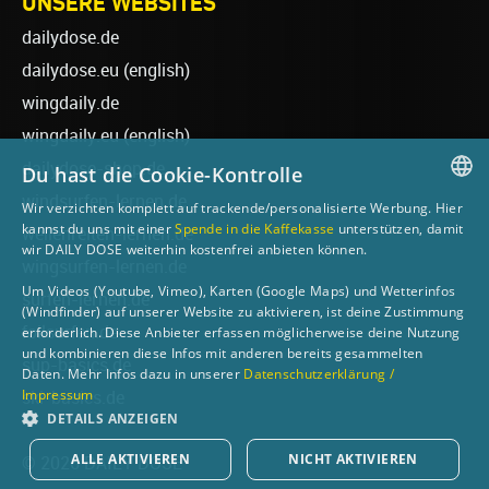
UNSERE WEBSITES
dailydose.de
dailydose.eu
(english)
wingdaily.de
wingdaily.eu
(english)
dailydose-shop.de
Du hast die Cookie-Kontrolle
windsurfen-lernen.de
Wir verzichten komplett auf trackende/personalisierte Werbung. Hier
GERMAN
kannst du uns mit einer
Spende in die Kaffekasse
unterstützen, damit
wellenreiten-lernen.de
wir DAILY DOSE weiterhin kostenfrei anbieten können.
ENGLISH
wingsurfen-lernen.de
Um Videos (Youtube, Vimeo), Karten (Google Maps) und Wetterinfos
surfen-lernen.de
(Windfinder) auf unserer Website zu aktivieren, ist deine Zustimmung
foilsurfen.de
erforderlich. Diese Anbieter erfassen möglicherweise deine Nutzung
und kombinieren diese Infos mit anderen bereits gesammelten
sup-basics.de
Daten. Mehr Infos dazu in unserer
Datenschutzerklärung /
Impressum
ski-basics.de
DETAILS ANZEIGEN
ALLE AKTIVIEREN
NICHT AKTIVIEREN
© 2026 DAILY DOSE