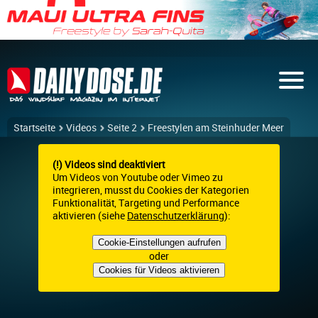
Startseite
Videos
Seite 2
Freestylen am Steinhuder Meer
(!) Videos sind deaktiviert
Um Videos von Youtube oder Vimeo zu
integrieren, musst du Cookies der Kategorien
Funktionalität, Targeting und Performance
aktivieren (siehe
Datenschutzerklärung
):
Cookie-Einstellungen aufrufen
oder
Cookies für Videos aktivieren