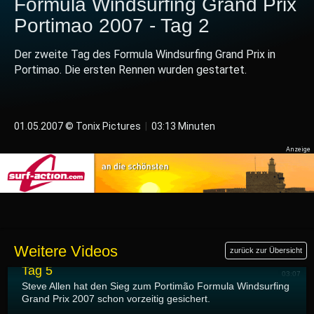
Formula Windsurfing Grand Prix
Portimao 2007 - Tag 2
Der zweite Tag des Formula Windsurfing Grand Prix in
Portimao. Die ersten Rennen wurden gestartet.
01.05.2007 © Tonix Pictures
|
03:13 Minuten
05.05.2007
Weitere Videos
zurück zur Übersicht
Formula Windsurfing Grand Prix Portimao 2007 -
Tag 5
03:07
Steve Allen hat den Sieg zum Portimão Formula Windsurfing
Grand Prix 2007 schon vorzeitig gesichert.
03.05.2007
Formula Windsurfing Grand Prix Portimao 2007 -