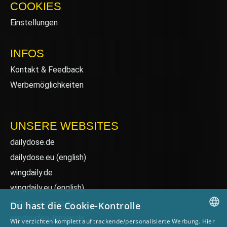
COOKIES
Einstellungen
INFOS
Kontakt & Feedback
Werbemöglichkeiten
UNSERE WEBSITES
dailydose.de
dailydose.eu
(english)
wingdaily.de
wingdaily.eu
(english)
dailydose-shop.de
Du hast die Cookie-Kontrolle
windsurfen-lernen.de
Wir verzichten komplett auf trackende/personalisierte Werbung. Hier