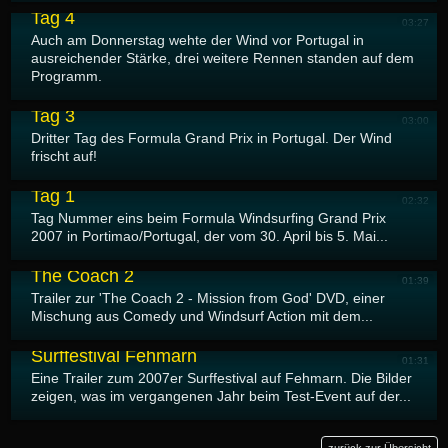
Tag 4
03:27
Auch am Donnerstag wehte der Wind vor Portugal in
ausreichender Stärke, drei weitere Rennen standen auf dem
Programm.
02.05.2007
Formula Windsurfing Grand Prix Portimao 2007 -
Tag 3
03:00
Dritter Tag des Formula Grand Prix in Portugal. Der Wind
frischt auf!
30.04.2007
Formula Windsurfing Grand Prix Portimao 2007 -
Tag 1
02:32
Tag Nummer eins beim Formula Windsurfing Grand Prix
2007 in Portimao/Portugal, der vom 30. April bis 5. Mai...
20.04.2007
The Coach 2
01:39
Trailer zur 'The Coach 2 - Mission from God' DVD, einer
Mischung aus Comedy und Windsurf Action mit dem...
17.04.2007
Surffestival Fehmarn
01:31
Eine Trailer zum 2007er Surffestival auf Fehmarn. Die Bilder
zeigen, was im vergangenen Jahr beim Test-Event auf der...